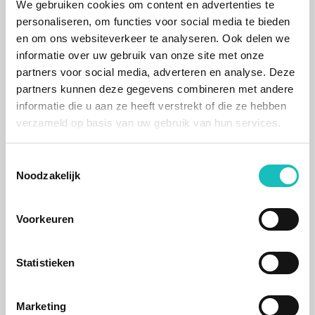
We gebruiken cookies om content en advertenties te
vragen helpen we snel en effectief; dankzij jarenlange
personaliseren, om functies voor social media te bieden
ervaring met de techniek achter Lightspeed eCom.
en om ons websiteverkeer te analyseren. Ook delen we
sdk
informatie over uw gebruik van onze site met onze
Up-to-date via maatwerk of add-ons
partners voor social media, adverteren en analyse. Deze
Kom je functionaliteit tekort? Met slimme
partners kunnen deze gegevens combineren met andere
maatwerkoplossingen en plug-and-play add-ons
informatie die u aan ze heeft verstrekt of die ze hebben
breiden we je shop uit zodat je méér kunt doen zonder
verzameld op basis van uw gebruik van hun services.
van platform te wisselen.
Plan een strategiegesprek
Toestemmingsselectie
Noodzakelijk
Voorkeuren
Statistieken
Marketing