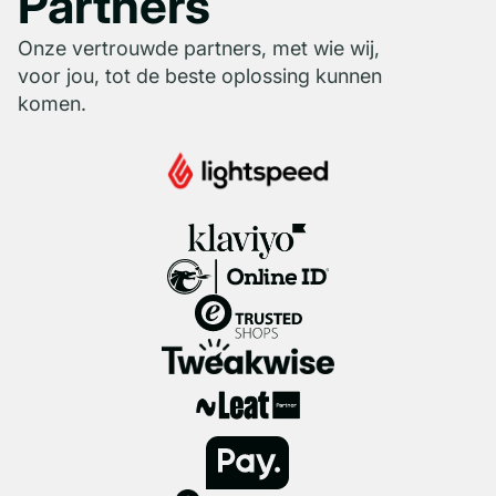
Partners
Van
Scaled
Onze vertrouwde partners, met wie wij,
winkelvloer
Customiz
voor jou, tot de beste oplossing kunnen
komen.
naar webshop