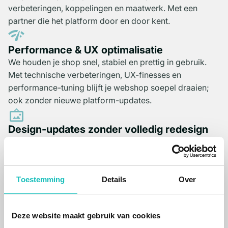
verbeteringen, koppelingen en maatwerk. Met een
partner die het platform door en door kent.
network_check
Performance & UX optimalisatie
We houden je shop snel, stabiel en prettig in gebruik.
Met technische verbeteringen, UX-finesses en
performance-tuning blijft je webshop soepel draaien;
ook zonder nieuwe platform-updates.
wall_art
Design-updates zonder volledig redesign
Je hoeft geen compleet nieuw ontwerp te bouwen om
relevant te blijven. We frissen je bestaande design op
met gerichte verbeteringen die direct effect hebben op
uitstraling én conversie.
Toestemming
Details
Over
ear_sound
Snel hulp bij issues en technische vragen
Deze website maakt gebruik van cookies
Je staat nooit alleen. Bij problemen, foutmeldingen of