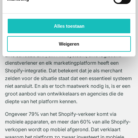
concurrentievoordeel
Shopify's kracht zit niet alleen in het platform zelf, maar
Alles toestaan
in wat eromheen is gebouwd. Het ecosysteem van
apps, partners, integraties en kennis is zo groot
geworden dat het zichzelf versterkt.
Weigeren
Elke serieuze ERP, elk PIM-systeem, elke logistieke
dienstverlener en elk marketingplatform heeft een
Shopify-integratie. Dat betekent dat je als merchant
zelden voor de situatie staat dat een essentieel systeem
niet aansluit. En als er toch maatwerk nodig is, is er een
groot aanbod van ontwikkelaars en agencies die de
diepte van het platform kennen.
Ongeveer 79% van het Shopify-verkeer komt via
mobiele apparaten, en meer dan 60% van alle Shopify-
verkopen wordt op mobiel afgerond. Dat verklaart
waarom het platform zo zwaar investeert in mobiele