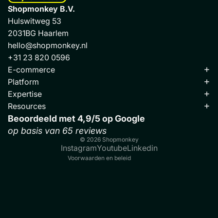
Shopmonkey B.V.
Hulswitweg 53
2031BG Haarlem
hello@shopmonkey.nl
+31 23 820 0596
E-commerce
Platform
Expertise
Algemene voorwaarden
Resources
Privacy Beleid
Beoordeeld met 4,9/5 op
Google
Disclaimer
op basis van 65 reviews
© 2026
Shopmonkey
Cookies
Instagram
Youtube
Linkedin
Voorwaarden en beleid