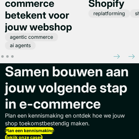
commerce
Shopify
betekent voor
replatforming
s
jouw webshop
agentic commerce
ai agents
Samen bouwen aan
jouw volgende stap
in e-commerce
Plan een kennismaking en ontdek hoe we jouw
shop toekomstbestendig maken.
Plan een kennismaking
Bekijk onze cases