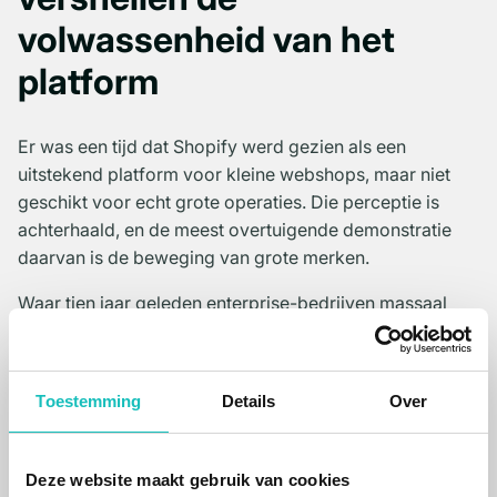
volwassenheid van het
platform
Er was een tijd dat Shopify werd gezien als een
uitstekend platform voor kleine webshops, maar niet
geschikt voor echt grote operaties. Die perceptie is
achterhaald, en de meest overtuigende demonstratie
daarvan is de beweging van grote merken.
Waar tien jaar geleden enterprise-bedrijven massaal
richting Adobe Commerce en Salesforce Commerce
Cloud gingen, is de beweging nu grotendeels
omgekeerd. Merken die op die complexe stacks
Toestemming
Details
Over
draaien, zoeken de uitweg. De redenen zijn
voorspelbaar: hoge onderhoudslast, traag innoveren,
torenhoge technische schuld en hoge kosten voor
Deze website maakt gebruik van cookies
relatief kleine aanpassingen.