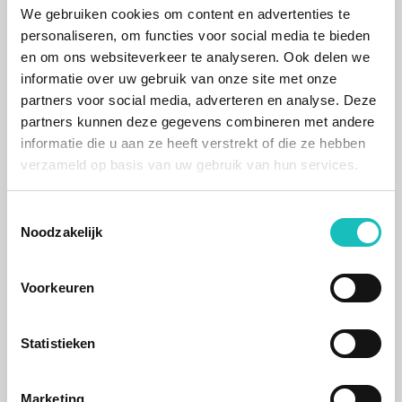
We gebruiken cookies om content en advertenties te
Meer dan 40.000 enterprise-merchants wereldwijd
personaliseren, om functies voor social media te bieden
en om ons websiteverkeer te analyseren. Ook delen we
draaien inmiddels op Shopify Plus, met een jaar-op-jaar
informatie over uw gebruik van onze site met onze
groei van meer dan 20%. Dat zijn niet alleen DTC-
partners voor social media, adverteren en analyse. Deze
startups; dat zijn gevestigde merken die bewust kiezen
partners kunnen deze gegevens combineren met andere
voor minder complexiteit en meer snelheid.
informatie die u aan ze heeft verstrekt of die ze hebben
Die migratiestroom heeft een bijeffect dat de waarde
verzameld op basis van uw gebruik van hun services.
van het platform verder vergroot: elke grote merchant
die naar Shopify overstapt, brengt nieuwe eisen mee.
Toestemmingsselectie
En Shopify bouwt die functionaliteit vervolgens in voor
Noodzakelijk
iedereen. De B2B-functies die nu beschikbaar zijn voor
alle abonnementen zijn daar een goed voorbeeld van,
Voorkeuren
net als de native BTW-validatie in de checkout die
eerder dit jaar werd gelanceerd.
Statistieken
Het ecosysteem als
Marketing