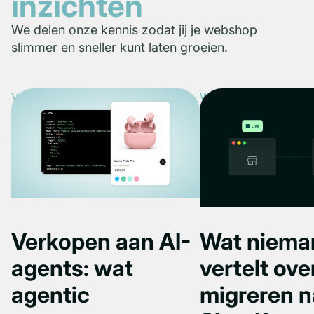
inzichten
We delen onze kennis zodat jij je webshop
slimmer en sneller kunt laten groeien.
Verkopen aan AI-agents: wat
Wat niemand je vertel
agentic commerce betekent voor
migreren naar Shopif
jouw webshop
Verkopen aan AI-
Wat niema
agents: wat
vertelt ove
agentic
migreren n